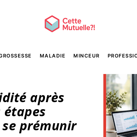
GROSSESSE
MALADIE
MINCEUR
PROFESSI
idité après
s étapes
r se prémunir